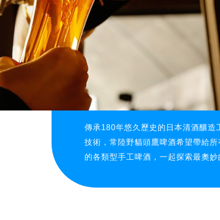
re
傳承180年悠久歷史的日本清酒釀
技術，常陸野貓頭鷹啤酒希望帶給所
的各類型手工啤酒，一起探索最奧妙