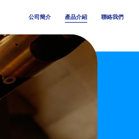
公司簡介
產品介紹
聯絡我們
調烈酒品牌
G'Vine 紀凡琴酒
Whitley Neill 惠特尼琴酒
JUNE琴酒利口酒
皇家凡幕斯苦艾酒