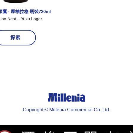
鷹 - 厚柚拉格 瓶裝720ml
hino Nest – Yuzu Lager
探索
Copyright © Millenia Commercial Co.,Ltd.