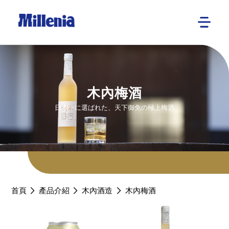
木內梅酒
日本一に選ばれた、天下御免の極上梅酒
首頁
產品介紹
木內酒造
木內梅酒